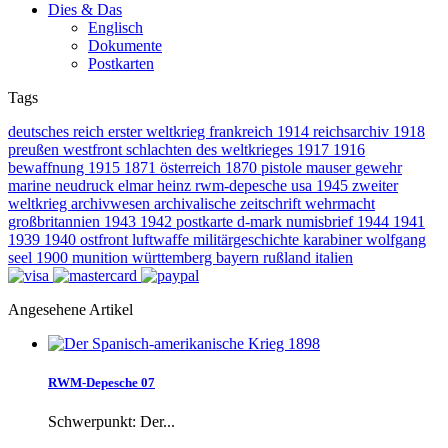
Dies & Das
Englisch
Dokumente
Postkarten
Tags
deutsches reich
erster weltkrieg
frankreich
1914
reichsarchiv
1918
preußen
westfront
schlachten des weltkrieges
1917
1916
bewaffnung
1915
1871
österreich
1870
pistole
mauser
gewehr
marine
neudruck
elmar heinz
rwm-depesche
usa
1945
zweiter
weltkrieg
archivwesen
archivalische zeitschrift
wehrmacht
großbritannien
1943
1942
postkarte
d-mark
numisbrief
1944
1941
1939
1940
ostfront
luftwaffe
militärgeschichte
karabiner
wolfgang
seel
1900
munition
württemberg
bayern
rußland
italien
Angesehene Artikel
RWM-Depesche 07
Schwerpunkt: Der...