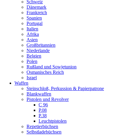
Schweiz
Dänemark
Frankreich
Spanien
Portugal
Italien
Afrika
Asien
Großbritannien
Niederlande
Belgien
Polen
Rußland und Sowjetunion
Osmanisches Reich
Israel
Waffen
Steinschloß, Perkussion & Papierpatrone
Blankwaffen
Pistolen und Revolver
C 96
P.08
P.38
Leuchtpistolen
Repetierbüchsen
Selbstladebüchsen