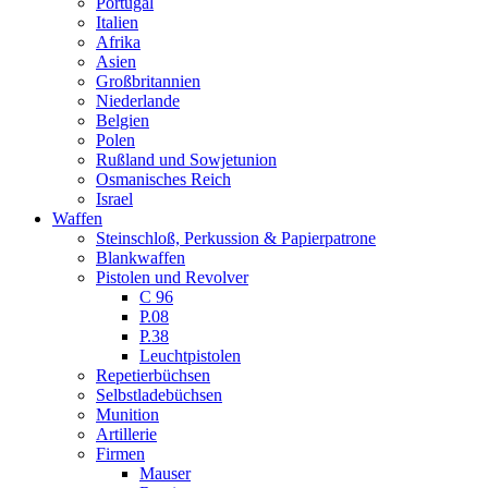
Portugal
Italien
Afrika
Asien
Großbritannien
Niederlande
Belgien
Polen
Rußland und Sowjetunion
Osmanisches Reich
Israel
Waffen
Steinschloß, Perkussion & Papierpatrone
Blankwaffen
Pistolen und Revolver
C 96
P.08
P.38
Leuchtpistolen
Repetierbüchsen
Selbstladebüchsen
Munition
Artillerie
Firmen
Mauser