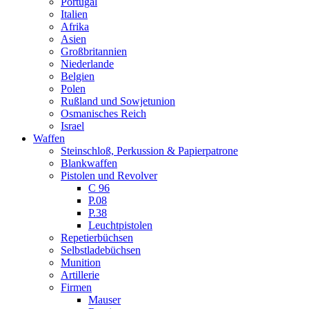
Portugal
Italien
Afrika
Asien
Großbritannien
Niederlande
Belgien
Polen
Rußland und Sowjetunion
Osmanisches Reich
Israel
Waffen
Steinschloß, Perkussion & Papierpatrone
Blankwaffen
Pistolen und Revolver
C 96
P.08
P.38
Leuchtpistolen
Repetierbüchsen
Selbstladebüchsen
Munition
Artillerie
Firmen
Mauser