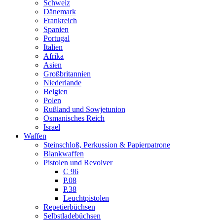
Schweiz
Dänemark
Frankreich
Spanien
Portugal
Italien
Afrika
Asien
Großbritannien
Niederlande
Belgien
Polen
Rußland und Sowjetunion
Osmanisches Reich
Israel
Waffen
Steinschloß, Perkussion & Papierpatrone
Blankwaffen
Pistolen und Revolver
C 96
P.08
P.38
Leuchtpistolen
Repetierbüchsen
Selbstladebüchsen