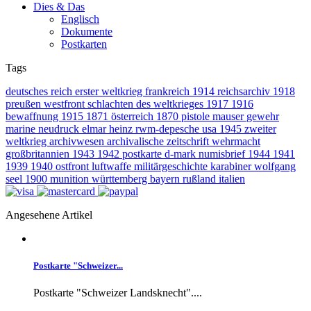
Dies & Das
Englisch
Dokumente
Postkarten
Tags
deutsches reich
erster weltkrieg
frankreich
1914
reichsarchiv
1918
preußen
westfront
schlachten des weltkrieges
1917
1916
bewaffnung
1915
1871
österreich
1870
pistole
mauser
gewehr
marine
neudruck
elmar heinz
rwm-depesche
usa
1945
zweiter
weltkrieg
archivwesen
archivalische zeitschrift
wehrmacht
großbritannien
1943
1942
postkarte
d-mark
numisbrief
1944
1941
1939
1940
ostfront
luftwaffe
militärgeschichte
karabiner
wolfgang
seel
1900
munition
württemberg
bayern
rußland
italien
Angesehene Artikel
Postkarte "Schweizer...
Postkarte "Schweizer Landsknecht"....