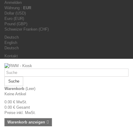
Anmelden
Währung :
EUR
Dollar (USD)
Euro (EUR)
Pound (GBP)
Schweizer Franken (CHF)
Deutsch
English
Deutsch
Kontakt
Suche
Warenkorb
(Leer)
Keine Artikel
0.00 €
MwSt.
0.00 €
Gesamt
Preise inkl. MwSt.
Warenkorb anzeigen