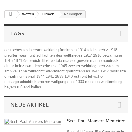
Waffen
Firmen
Remington
TAGS
deutsches reich
erster weltkrieg
frankreich
1914
reichsarchiv
1918
preußen
westfront
schlachten des weltkrieges
1917
1916
bewaffnung
1915
1871
österreich
1870
pistole
mauser
gewehr
marine
neudruck
elmar heinz
rwm-depesche
usa
1945
zweiter weltkrieg
archivwesen
archivalische zeitschrift
wehrmacht
großbritannien
1943
1942
postkarte
d-mark
numisbrief
1944
1941
1939
1940
ostfront
luftwaffe
militärgeschichte
karabiner
wolfgang seel
1900
munition
württemberg
bayern
rußland
italien
NEUE ARTIKEL
Seel: Paul Mausers Memoiren
Seel, Wolfgang: Ein Gewehrkönig