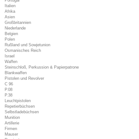
Portugal
Italien
Afrika
Asien
Großbritannien
Niederlande
Belgien
Polen
Rußland und Sowjetunion
Osmanisches Reich
Israel
Waffen
Steinschloß, Perkussion & Papierpatrone
Blankwaffen
Pistolen und Revolver
C 96
P.08
P.38
Leuchtpistolen
Repetierbüchsen
Selbstladebüchsen
Munition
Artillerie
Firmen
Mauser