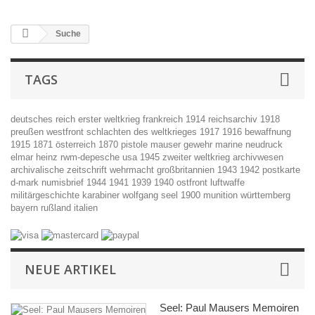
Suche
TAGS
deutsches reich
erster weltkrieg
frankreich
1914
reichsarchiv
1918
preußen
westfront
schlachten des weltkrieges
1917
1916
bewaffnung
1915
1871
österreich
1870
pistole
mauser
gewehr
marine
neudruck
elmar heinz
rwm-depesche
usa
1945
zweiter weltkrieg
archivwesen
archivalische zeitschrift
wehrmacht
großbritannien
1943
1942
postkarte
d-mark
numisbrief
1944
1941
1939
1940
ostfront
luftwaffe
militärgeschichte
karabiner
wolfgang seel
1900
munition
württemberg
bayern
rußland
italien
NEUE ARTIKEL
Seel: Paul Mausers Memoiren