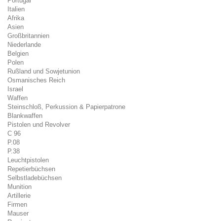
Portugal
Italien
Afrika
Asien
Großbritannien
Niederlande
Belgien
Polen
Rußland und Sowjetunion
Osmanisches Reich
Israel
Waffen
Steinschloß, Perkussion & Papierpatrone
Blankwaffen
Pistolen und Revolver
C 96
P.08
P.38
Leuchtpistolen
Repetierbüchsen
Selbstladebüchsen
Munition
Artillerie
Firmen
Mauser