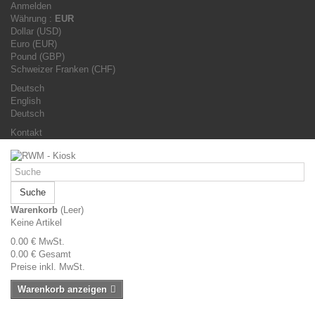
Anmelden
Währung :
EUR
Dollar (USD)
Euro (EUR)
Pound (GBP)
Schweizer Franken (CHF)
Deutsch
English
Deutsch
Kontakt
Suche
Warenkorb
(Leer)
Keine Artikel
0.00 €
MwSt.
0.00 €
Gesamt
Preise inkl. MwSt.
Warenkorb anzeigen