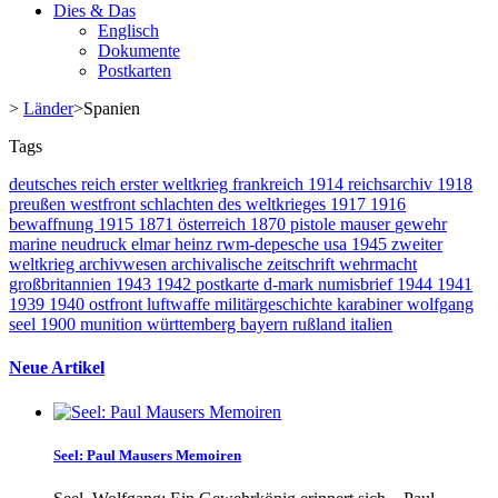
Dies & Das
Englisch
Dokumente
Postkarten
>
Länder
>
Spanien
Tags
deutsches reich
erster weltkrieg
frankreich
1914
reichsarchiv
1918
preußen
westfront
schlachten des weltkrieges
1917
1916
bewaffnung
1915
1871
österreich
1870
pistole
mauser
gewehr
marine
neudruck
elmar heinz
rwm-depesche
usa
1945
zweiter
weltkrieg
archivwesen
archivalische zeitschrift
wehrmacht
großbritannien
1943
1942
postkarte
d-mark
numisbrief
1944
1941
1939
1940
ostfront
luftwaffe
militärgeschichte
karabiner
wolfgang
seel
1900
munition
württemberg
bayern
rußland
italien
Neue Artikel
Seel: Paul Mausers Memoiren