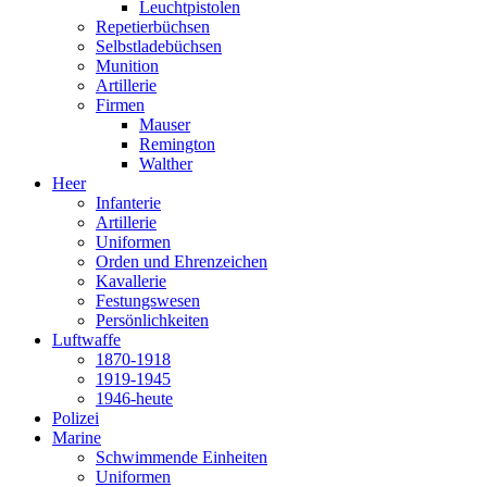
Leuchtpistolen
Repetierbüchsen
Selbstladebüchsen
Munition
Artillerie
Firmen
Mauser
Remington
Walther
Heer
Infanterie
Artillerie
Uniformen
Orden und Ehrenzeichen
Kavallerie
Festungswesen
Persönlichkeiten
Luftwaffe
1870-1918
1919-1945
1946-heute
Polizei
Marine
Schwimmende Einheiten
Uniformen