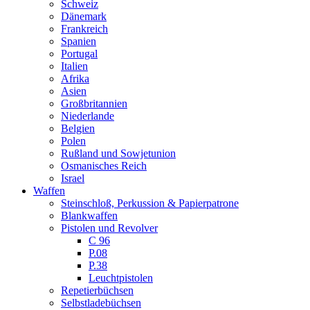
Schweiz
Dänemark
Frankreich
Spanien
Portugal
Italien
Afrika
Asien
Großbritannien
Niederlande
Belgien
Polen
Rußland und Sowjetunion
Osmanisches Reich
Israel
Waffen
Steinschloß, Perkussion & Papierpatrone
Blankwaffen
Pistolen und Revolver
C 96
P.08
P.38
Leuchtpistolen
Repetierbüchsen
Selbstladebüchsen