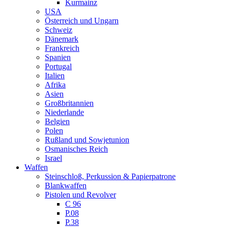
Kurmainz
USA
Österreich und Ungarn
Schweiz
Dänemark
Frankreich
Spanien
Portugal
Italien
Afrika
Asien
Großbritannien
Niederlande
Belgien
Polen
Rußland und Sowjetunion
Osmanisches Reich
Israel
Waffen
Steinschloß, Perkussion & Papierpatrone
Blankwaffen
Pistolen und Revolver
C 96
P.08
P.38