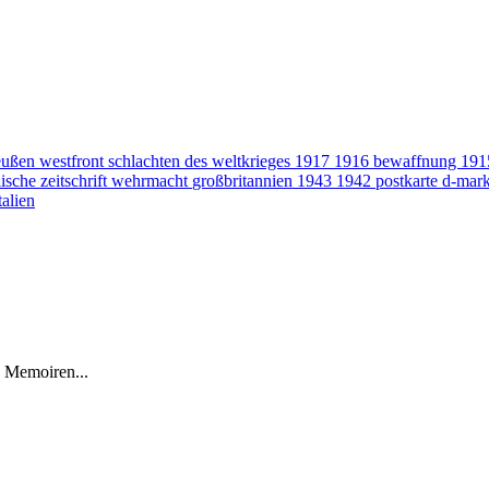
eußen
westfront
schlachten des weltkrieges
1917
1916
bewaffnung
19
ische zeitschrift
wehrmacht
großbritannien
1943
1942
postkarte
d-mar
talien
s Memoiren...