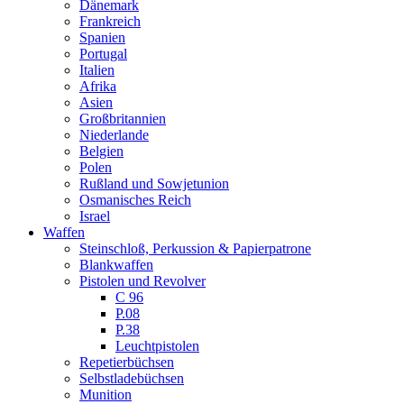
Dänemark
Frankreich
Spanien
Portugal
Italien
Afrika
Asien
Großbritannien
Niederlande
Belgien
Polen
Rußland und Sowjetunion
Osmanisches Reich
Israel
Waffen
Steinschloß, Perkussion & Papierpatrone
Blankwaffen
Pistolen und Revolver
C 96
P.08
P.38
Leuchtpistolen
Repetierbüchsen
Selbstladebüchsen
Munition