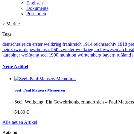
Englisch
Dokumente
Postkarten
>
Marine
Tags
deutsches reich
erster weltkrieg
frankreich
1914
reichsarchiv
1918
pr
heinz
rwm-depesche
usa
1945
zweiter weltkrieg
archivwesen
archival
karabiner
wolfgang seel
1900
munition
württemberg
bayern
rußland
i
Neue Artikel
Seel: Paul Mausers Memoiren
Seel, Wolfgang: Ein Gewehrkönig erinnert sich – Paul Mauser
64.80 €
Alle neuen Artikel
Katalog