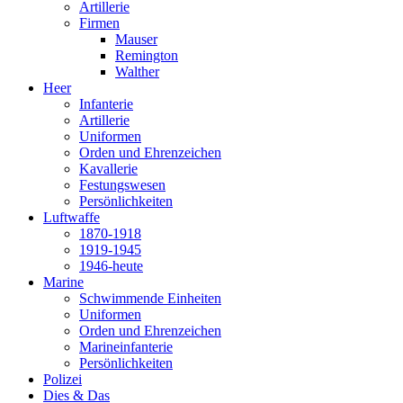
Artillerie
Firmen
Mauser
Remington
Walther
Heer
Infanterie
Artillerie
Uniformen
Orden und Ehrenzeichen
Kavallerie
Festungswesen
Persönlichkeiten
Luftwaffe
1870-1918
1919-1945
1946-heute
Marine
Schwimmende Einheiten
Uniformen
Orden und Ehrenzeichen
Marineinfanterie
Persönlichkeiten
Polizei
Dies & Das