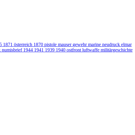
15
1871
österreich
1870
pistole
mauser
gewehr
marine
neudruck
elmar
k
numisbrief
1944
1941
1939
1940
ostfront
luftwaffe
militärgeschichte