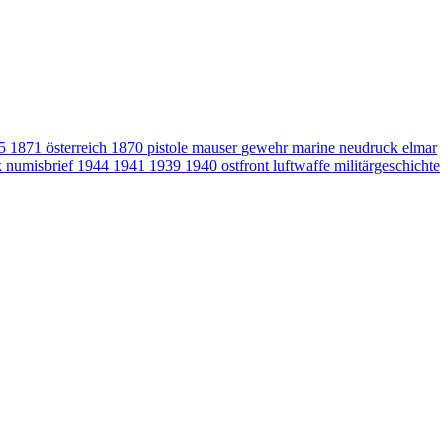
15
1871
österreich
1870
pistole
mauser
gewehr
marine
neudruck
elmar
k
numisbrief
1944
1941
1939
1940
ostfront
luftwaffe
militärgeschichte