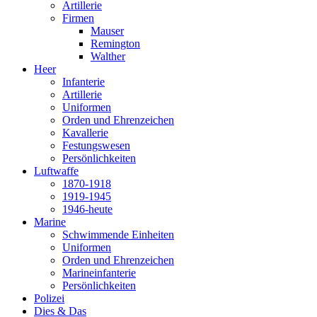
Artillerie
Firmen
Mauser
Remington
Walther
Heer
Infanterie
Artillerie
Uniformen
Orden und Ehrenzeichen
Kavallerie
Festungswesen
Persönlichkeiten
Luftwaffe
1870-1918
1919-1945
1946-heute
Marine
Schwimmende Einheiten
Uniformen
Orden und Ehrenzeichen
Marineinfanterie
Persönlichkeiten
Polizei
Dies & Das