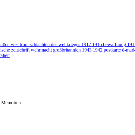
eußen
westfront
schlachten des weltkrieges
1917
1916
bewaffnung
19
ische zeitschrift
wehrmacht
großbritannien
1943
1942
postkarte
d-mar
talien
s Memoiren...