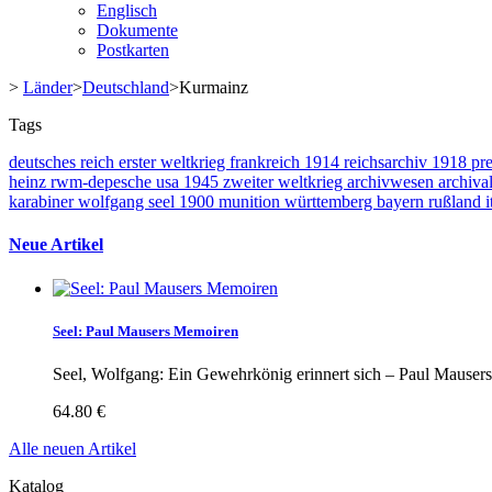
Englisch
Dokumente
Postkarten
>
Länder
>
Deutschland
>
Kurmainz
Tags
deutsches reich
erster weltkrieg
frankreich
1914
reichsarchiv
1918
pr
heinz
rwm-depesche
usa
1945
zweiter weltkrieg
archivwesen
archival
karabiner
wolfgang seel
1900
munition
württemberg
bayern
rußland
i
Neue Artikel
Seel: Paul Mausers Memoiren
Seel, Wolfgang: Ein Gewehrkönig erinnert sich – Paul Mauser
64.80 €
Alle neuen Artikel
Katalog