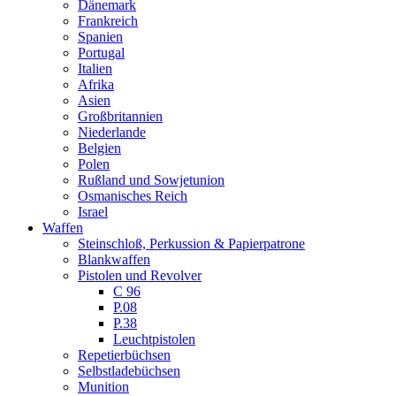
Dänemark
Frankreich
Spanien
Portugal
Italien
Afrika
Asien
Großbritannien
Niederlande
Belgien
Polen
Rußland und Sowjetunion
Osmanisches Reich
Israel
Waffen
Steinschloß, Perkussion & Papierpatrone
Blankwaffen
Pistolen und Revolver
C 96
P.08
P.38
Leuchtpistolen
Repetierbüchsen
Selbstladebüchsen
Munition