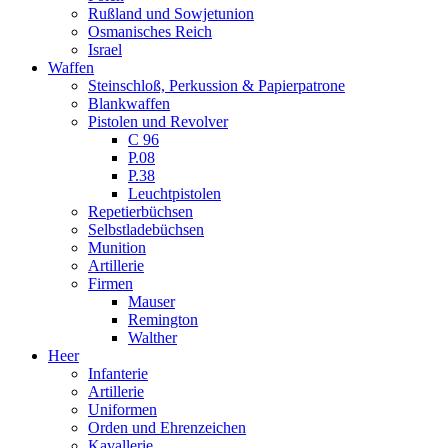
Rußland und Sowjetunion
Osmanisches Reich
Israel
Waffen
Steinschloß, Perkussion & Papierpatrone
Blankwaffen
Pistolen und Revolver
C 96
P.08
P.38
Leuchtpistolen
Repetierbüchsen
Selbstladebüchsen
Munition
Artillerie
Firmen
Mauser
Remington
Walther
Heer
Infanterie
Artillerie
Uniformen
Orden und Ehrenzeichen
Kavallerie