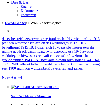
Dies & Das
Englisch
Dokumente
Postkarten
>
RWM-Bücher
>
RWM-Einzelausgaben
Tags
deutsches reich
erster weltkrieg
frankreich
1914
reichsarchiv
1918
preußen
westfront
schlachten des weltkrieges
1917
1916
bewaffnung
1915
1871
österreich
1870
pistole
mauser
gewehr
marine
neudruck
elmar heinz
rwm-depesche
usa
1945
zweiter
weltkrieg
archivwesen
archivalische zeitschrift
wehrmacht
großbritannien
1943
1942
postkarte
d-mark
numisbrief
1944
1941
1939
1940
ostfront
luftwaffe
militärgeschichte
karabiner
wolfgang
seel
1900
munition
württemberg
bayern
rußland
italien
Neue Artikel
Seel: Paul Mausers Memoiren