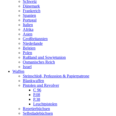
Schweiz
Dänemark
Frankreich
Spanien
Portugal
Italien
Afrika
Asien
Großbritannien
Niederlande
Belgien
Polen
Rußland und Sowjetunion
Osmanisches Reich
Israel
Waffen
Steinschloß, Perkussion & Papierpatrone
Blankwaffen
Pistolen und Revolver
C 96
P.08
P.38
Leuchtpistolen
Repetierbüchsen
Selbstladebüchsen