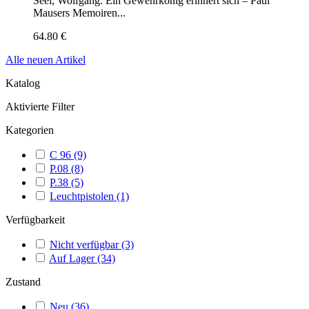
Seel, Wolfgang: Ein Gewehrkönig erinnert sich – Paul
Mausers Memoiren...
64.80 €
Alle neuen Artikel
Katalog
Aktivierte Filter
Kategorien
C 96
(9)
P.08
(8)
P.38
(5)
Leuchtpistolen
(1)
Verfügbarkeit
Nicht verfügbar
(3)
Auf Lager
(34)
Zustand
Neu
(36)