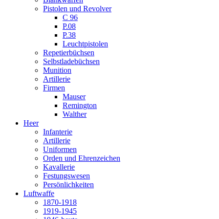
Pistolen und Revolver
C 96
P.08
P.38
Leuchtpistolen
Repetierbüchsen
Selbstladebüchsen
Munition
Artillerie
Firmen
Mauser
Remington
Walther
Heer
Infanterie
Artillerie
Uniformen
Orden und Ehrenzeichen
Kavallerie
Festungswesen
Persönlichkeiten
Luftwaffe
1870-1918
1919-1945