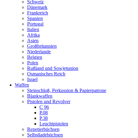
Schweiz
Dänemark
Frankreich
Spanien
Portugal
Italien
Afrika
Asien
Großbritannien
Niederlande
Belgien
Polen
Rußland und Sowjetunion
Osmanisches Reich
Israel
Waffen
Steinschloß, Perkussion & Papierpatrone
Blankwaffen
Pistolen und Revolver
C 96
P.08
P.38
Leuchtpistolen
Repetierbüchsen
Selbstladebüchsen