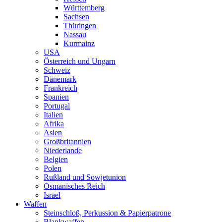
Württemberg
Sachsen
Thüringen
Nassau
Kurmainz
USA
Österreich und Ungarn
Schweiz
Dänemark
Frankreich
Spanien
Portugal
Italien
Afrika
Asien
Großbritannien
Niederlande
Belgien
Polen
Rußland und Sowjetunion
Osmanisches Reich
Israel
Waffen
Steinschloß, Perkussion & Papierpatrone
Blankwaffen