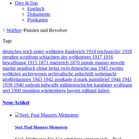
Dies & Das
Englisch
Dokumente
Postkarten
>
Waffen
>
Pistolen und Revolver
Tags
deutsches reich
erster weltkrieg
frankreich
1914
reichsarchiv
1918
preußen
westfront
schlachten des weltkrieges
1917
1916
bewaffnung
1915
1871
österreich
1870
pistole
mauser
gewehr
marine
neudruck
elmar heinz
rwm-depesche
usa
1945
zweiter
weltkrieg
archivwesen
archivalische zeitschrift
wehrmacht
großbritannien
1943
1942
postkarte
d-mark
numisbrief
1944
1941
1939
1940
ostfront
luftwaffe
militärgeschichte
karabiner
wolfgang
seel
1900
munition
württemberg
bayern
rußland
italien
Neue Artikel
Seel: Paul Mausers Memoiren