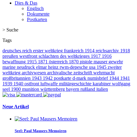
Dies & Das
Englisch
Dokumente
Postkarten
>
Suche
Tags
deutsches reich
erster weltkrieg
frankreich
1914
reichsarchiv
1918
preußen
westfront
schlachten des weltkrieges
1917
1916
bewaffnung
1915
1871
österreich
1870
pistole
mauser
gewehr
marine
neudruck
elmar heinz
rwm-depesche
usa
1945
zweiter
weltkrieg
archivwesen
archivalische zeitschrift
wehrmacht
großbritannien
1943
1942
postkarte
d-mark
numisbrief
1944
1941
1939
1940
ostfront
luftwaffe
militärgeschichte
karabiner
wolfgang
seel
1900
munition
württemberg
bayern
rußland
italien
Neue Artikel
Seel: Paul Mausers Memoiren