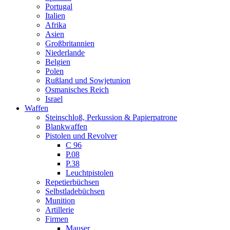
Portugal
Italien
Afrika
Asien
Großbritannien
Niederlande
Belgien
Polen
Rußland und Sowjetunion
Osmanisches Reich
Israel
Waffen
Steinschloß, Perkussion & Papierpatrone
Blankwaffen
Pistolen und Revolver
C 96
P.08
P.38
Leuchtpistolen
Repetierbüchsen
Selbstladebüchsen
Munition
Artillerie
Firmen
Mauser