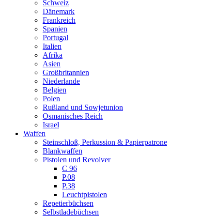
Schweiz
Dänemark
Frankreich
Spanien
Portugal
Italien
Afrika
Asien
Großbritannien
Niederlande
Belgien
Polen
Rußland und Sowjetunion
Osmanisches Reich
Israel
Waffen
Steinschloß, Perkussion & Papierpatrone
Blankwaffen
Pistolen und Revolver
C 96
P.08
P.38
Leuchtpistolen
Repetierbüchsen
Selbstladebüchsen