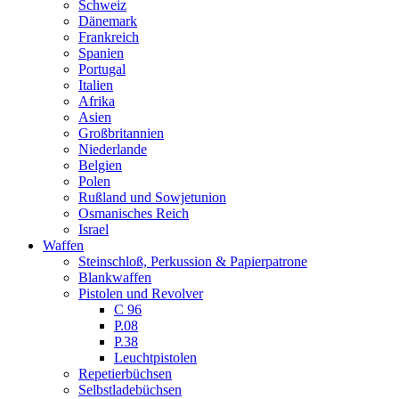
Schweiz
Dänemark
Frankreich
Spanien
Portugal
Italien
Afrika
Asien
Großbritannien
Niederlande
Belgien
Polen
Rußland und Sowjetunion
Osmanisches Reich
Israel
Waffen
Steinschloß, Perkussion & Papierpatrone
Blankwaffen
Pistolen und Revolver
C 96
P.08
P.38
Leuchtpistolen
Repetierbüchsen
Selbstladebüchsen