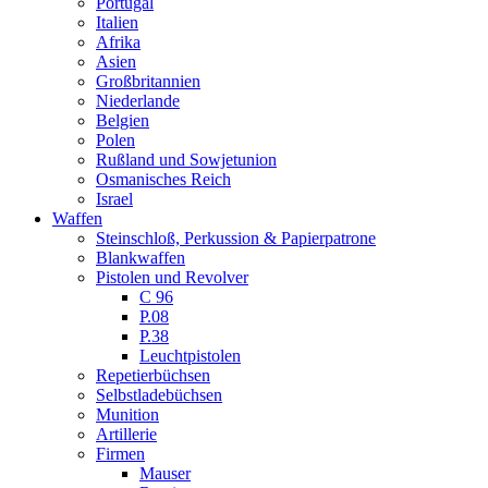
Portugal
Italien
Afrika
Asien
Großbritannien
Niederlande
Belgien
Polen
Rußland und Sowjetunion
Osmanisches Reich
Israel
Waffen
Steinschloß, Perkussion & Papierpatrone
Blankwaffen
Pistolen und Revolver
C 96
P.08
P.38
Leuchtpistolen
Repetierbüchsen
Selbstladebüchsen
Munition
Artillerie
Firmen
Mauser