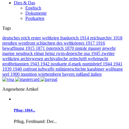
Dies & Das
Englisch
Dokumente
Postkarten
Tags
deutsches reich
erster weltkrieg
frankreich
1914
reichsarchiv
1918
preußen
westfront
schlachten des weltkrieges
1917
1916
bewaffnung
1915
1871
österreich
1870
pistole
mauser
gewehr
marine
neudruck
elmar heinz
rwm-depesche
usa
1945
zweiter
weltkrieg
archivwesen
archivalische zeitschrift
wehrmacht
großbritannien
1943
1942
postkarte
d-mark
numisbrief
1944
1941
1939
1940
ostfront
luftwaffe
militärgeschichte
karabiner
wolfgang
seel
1900
munition
württemberg
bayern
rußland
italien
Angesehene Artikel
Pflug: 1864...
Pflug, Ferdinand: Der...