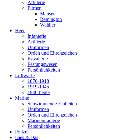
Artillerie
Firmen
Mauser
Remington
Walther
Heer
Infanterie
Artillerie
Uniformen
Orden und Ehrenzeichen
Kavallerie
Festungswesen
Persönlichkeiten
Luftwaffe
1870-1918
1919-1945
1946-heute
Marine
Schwimmende Einheiten
Uniformen
Orden und Ehrenzeichen
Marineinfanterie
Persönlichkeiten
Polizei
Dies & Das