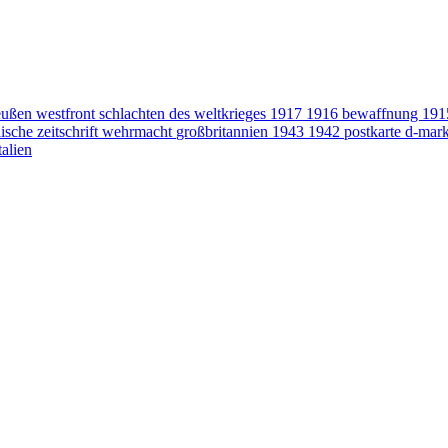
eußen
westfront
schlachten des weltkrieges
1917
1916
bewaffnung
19
ische zeitschrift
wehrmacht
großbritannien
1943
1942
postkarte
d-mar
talien