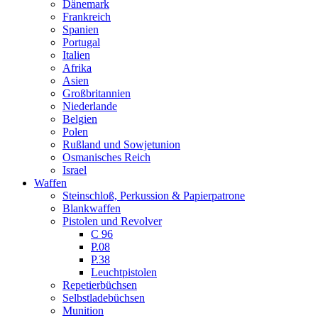
Dänemark
Frankreich
Spanien
Portugal
Italien
Afrika
Asien
Großbritannien
Niederlande
Belgien
Polen
Rußland und Sowjetunion
Osmanisches Reich
Israel
Waffen
Steinschloß, Perkussion & Papierpatrone
Blankwaffen
Pistolen und Revolver
C 96
P.08
P.38
Leuchtpistolen
Repetierbüchsen
Selbstladebüchsen
Munition