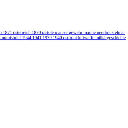
15
1871
österreich
1870
pistole
mauser
gewehr
marine
neudruck
elmar
k
numisbrief
1944
1941
1939
1940
ostfront
luftwaffe
militärgeschichte