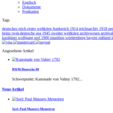
Englisch
Dokumente
Postkarten
Tags
deutsches reich
erster weltkrieg
frankreich
1914
reichsarchiv
1918
pr
heinz
rwm-depesche
usa
1945
zweiter weltkrieg
archivwesen
archival
karabiner
wolfgang seel
1900
munition
württemberg
bayern
rußland
i
Angesehene Artikel
RWM-Depesche 08
Schwerpunkt: Kanonade von Valmy 1792...
Neue Artikel
Seel: Paul Mausers Memoiren