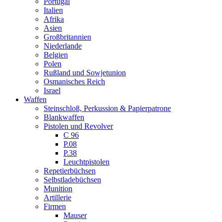
Portugal
Italien
Afrika
Asien
Großbritannien
Niederlande
Belgien
Polen
Rußland und Sowjetunion
Osmanisches Reich
Israel
Waffen
Steinschloß, Perkussion & Papierpatrone
Blankwaffen
Pistolen und Revolver
C 96
P.08
P.38
Leuchtpistolen
Repetierbüchsen
Selbstladebüchsen
Munition
Artillerie
Firmen
Mauser