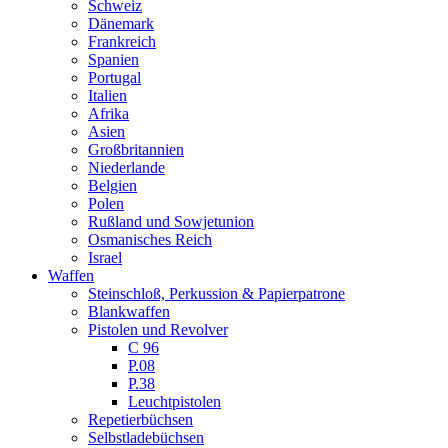
Schweiz
Dänemark
Frankreich
Spanien
Portugal
Italien
Afrika
Asien
Großbritannien
Niederlande
Belgien
Polen
Rußland und Sowjetunion
Osmanisches Reich
Israel
Waffen
Steinschloß, Perkussion & Papierpatrone
Blankwaffen
Pistolen und Revolver
C 96
P.08
P.38
Leuchtpistolen
Repetierbüchsen
Selbstladebüchsen