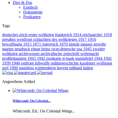
Dies & Das
Englisch
Dokumente
Postkarten
Tags
deutsches reich
erster weltkrieg
frankreich
1914
reichsarchiv
1918
preußen
westfront
schlachten des weltkrieges
1917
1916
bewaffnung
1915
1871
österreich
1870
pistole
mauser
gewehr
marine
neudruck
elmar heinz
rwm-depesche
usa
1945
zweiter
weltkrieg
archivwesen
archivalische zeitschrift
wehrmacht
großbritannien
1943
1942
postkarte
d-mark
numisbrief
1944
1941
1939
1940
ostfront
luftwaffe
militärgeschichte
karabiner
wolfgang
seel
1900
munition
württemberg
bayern
rußland
italien
Angesehene Artikel
Whitcomb: On Celestial...
Whitcomb, Ed.: On Celestial Wings...