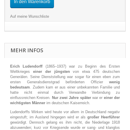
In den Warenkorb
Auf meine Wunschliste
MEHR INFOS
Erich Ludendorff
(1865–1937) war zu Beginn des Ersten
Weltkrieges
einer der jüngsten
von etwa 475 deutschen
Generälen. Seine Dienststellung war sogar für einen eben zum
ersten Generalsdienstgrad beförderten Offizier
wenig
bedeutsam
. Zudem kam er aus einer unbekannten Familie und
hatte nicht einmal durch Verwandte Verbindung zu
einflussreichen Kreisen.
Nur zwei Jahre später
war er
einer der
wichtigsten Männer
im deutschen Kaiserreich.
Ludendorffs Wirken wird heute vor allem in Deutschland negativ
eingestuft; im Ausland hingegen wird er als
großer Heerführer
gewürdigt. Dennoch gelang es ihm nicht, die Niederlage 1918
abzuwenden; kurz vor Kriegsende wurde er sang- und klanglos