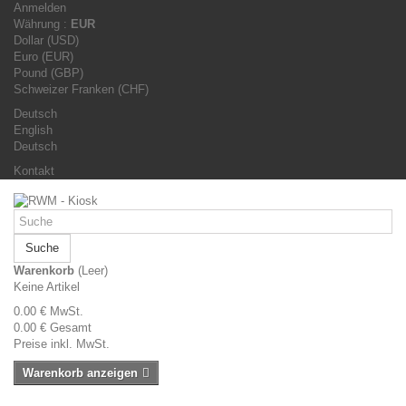
Anmelden
Währung :
EUR
Dollar (USD)
Euro (EUR)
Pound (GBP)
Schweizer Franken (CHF)
Deutsch
English
Deutsch
Kontakt
Suche
Warenkorb
(Leer)
Keine Artikel
0.00 €
MwSt.
0.00 €
Gesamt
Preise inkl. MwSt.
Warenkorb anzeigen