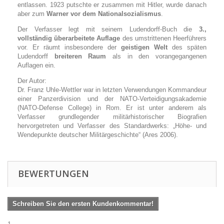
entlassen. 1923 putschte er zusammen mit Hitler, wurde danach
aber zum
Warner vor dem Nationalsozialismus
.
Der Verfasser legt mit seinem Ludendorff-Buch die
3.,
vollständig überarbeitete Auflage
des umstrittenen Heerführers
vor. Er räumt insbesondere der
geistigen Welt
des späten
Ludendorff
breiteren Raum
als in den vorangegangenen
Auflagen ein.
Der Autor:
Dr. Franz Uhle-Wettler war in letzten Verwendungen Kommandeur
einer Panzerdivision und der NATO-Verteidigungsakademie
(NATO-Defense College) in Rom. Er ist unter anderem als
Verfasser grundlegender militärhistorischer Biografien
hervorgetreten und Verfasser des Standardwerks: „Höhe- und
Wendepunkte deutscher Militärgeschichte“ (Ares 2006).
BEWERTUNGEN
Schreiben Sie den ersten Kundenkommentar!