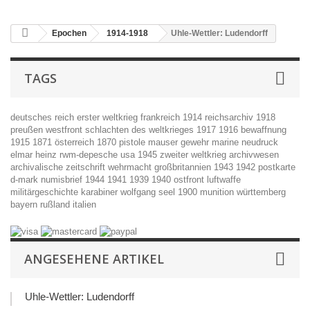
Epochen
1914-1918
Uhle-Wettler: Ludendorff
TAGS
deutsches reich
erster weltkrieg
frankreich
1914
reichsarchiv
1918
preußen
westfront
schlachten des weltkrieges
1917
1916
bewaffnung
1915
1871
österreich
1870
pistole
mauser
gewehr
marine
neudruck
elmar heinz
rwm-depesche
usa
1945
zweiter weltkrieg
archivwesen
archivalische zeitschrift
wehrmacht
großbritannien
1943
1942
postkarte
d-mark
numisbrief
1944
1941
1939
1940
ostfront
luftwaffe
militärgeschichte
karabiner
wolfgang seel
1900
munition
württemberg
bayern
rußland
italien
ANGESEHENE ARTIKEL
Uhle-Wettler: Ludendorff