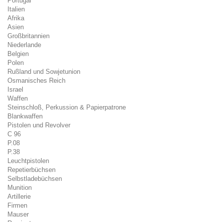
Portugal
Italien
Afrika
Asien
Großbritannien
Niederlande
Belgien
Polen
Rußland und Sowjetunion
Osmanisches Reich
Israel
Waffen
Steinschloß, Perkussion & Papierpatrone
Blankwaffen
Pistolen und Revolver
C 96
P.08
P.38
Leuchtpistolen
Repetierbüchsen
Selbstladebüchsen
Munition
Artillerie
Firmen
Mauser