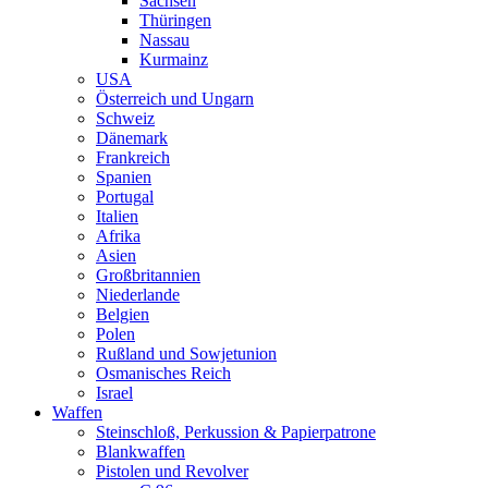
Sachsen
Thüringen
Nassau
Kurmainz
USA
Österreich und Ungarn
Schweiz
Dänemark
Frankreich
Spanien
Portugal
Italien
Afrika
Asien
Großbritannien
Niederlande
Belgien
Polen
Rußland und Sowjetunion
Osmanisches Reich
Israel
Waffen
Steinschloß, Perkussion & Papierpatrone
Blankwaffen
Pistolen und Revolver