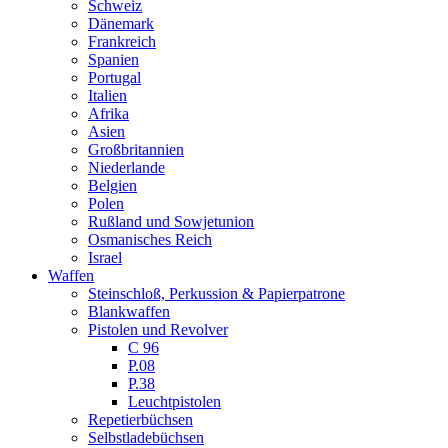
Schweiz
Dänemark
Frankreich
Spanien
Portugal
Italien
Afrika
Asien
Großbritannien
Niederlande
Belgien
Polen
Rußland und Sowjetunion
Osmanisches Reich
Israel
Waffen
Steinschloß, Perkussion & Papierpatrone
Blankwaffen
Pistolen und Revolver
C 96
P.08
P.38
Leuchtpistolen
Repetierbüchsen
Selbstladebüchsen