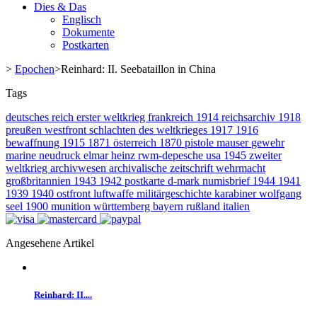
Dies & Das
Englisch
Dokumente
Postkarten
>
Epochen
>
Reinhard: II. Seebataillon in China
Tags
deutsches reich
erster weltkrieg
frankreich
1914
reichsarchiv
1918
preußen
westfront
schlachten des weltkrieges
1917
1916
bewaffnung
1915
1871
österreich
1870
pistole
mauser
gewehr
marine
neudruck
elmar heinz
rwm-depesche
usa
1945
zweiter
weltkrieg
archivwesen
archivalische zeitschrift
wehrmacht
großbritannien
1943
1942
postkarte
d-mark
numisbrief
1944
1941
1939
1940
ostfront
luftwaffe
militärgeschichte
karabiner
wolfgang
seel
1900
munition
württemberg
bayern
rußland
italien
Angesehene Artikel
Reinhard: II....