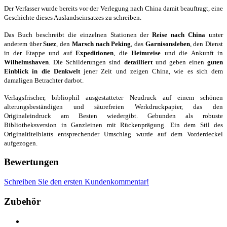
Der Verfasser wurde bereits vor der Verlegung nach China damit beauftragt, eine
Geschichte dieses Auslandseinsatzes zu schreiben.
Das Buch beschreibt die einzelnen Stationen der
Reise nach China
unter
anderem über
Suez
, den
Marsch nach Peking
, das
Garnisonsleben
, den Dienst
in der Etappe und auf
Expeditionen
, die
Heimreise
und die Ankunft in
Wilhelmshaven
. Die Schilderungen sind
detailliert
und geben einen
guten
Einblick in die Denkwelt
jener Zeit und zeigen China, wie es sich dem
damaligen Betrachter darbot.
Verlagsfrischer, bibliophil ausgestatteter Neudruck auf einem schönen
alterungsbeständigen und säurefreien Werkdruckpapier, das den
Originaleindruck am Besten wiedergibt. Gebunden als robuste
Bibliotheksversion in Ganzleinen mit Rückenprägung. Ein dem Stil des
Originaltitelblatts entsprechender Umschlag wurde auf dem Vorderdeckel
aufgezogen.
Bewertungen
Schreiben Sie den ersten Kundenkommentar!
Zubehör