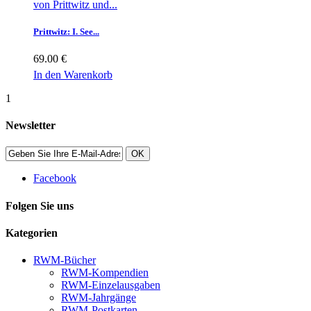
von Prittwitz und...
Prittwitz: I. See...
69.00 €
In den Warenkorb
1
Newsletter
OK
Facebook
Folgen Sie uns
Kategorien
RWM-Bücher
RWM-Kompendien
RWM-Einzelausgaben
RWM-Jahrgänge
RWM-Postkarten