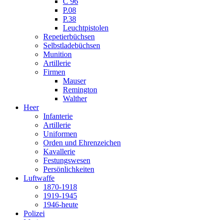
C 96
P.08
P.38
Leuchtpistolen
Repetierbüchsen
Selbstladebüchsen
Munition
Artillerie
Firmen
Mauser
Remington
Walther
Heer
Infanterie
Artillerie
Uniformen
Orden und Ehrenzeichen
Kavallerie
Festungswesen
Persönlichkeiten
Luftwaffe
1870-1918
1919-1945
1946-heute
Polizei