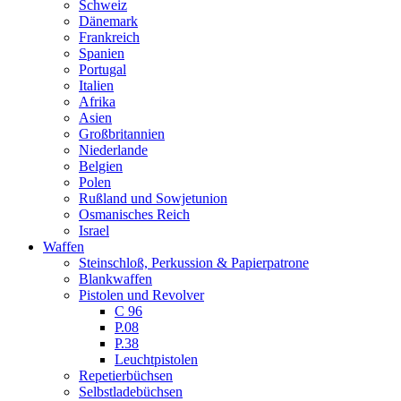
Schweiz
Dänemark
Frankreich
Spanien
Portugal
Italien
Afrika
Asien
Großbritannien
Niederlande
Belgien
Polen
Rußland und Sowjetunion
Osmanisches Reich
Israel
Waffen
Steinschloß, Perkussion & Papierpatrone
Blankwaffen
Pistolen und Revolver
C 96
P.08
P.38
Leuchtpistolen
Repetierbüchsen
Selbstladebüchsen