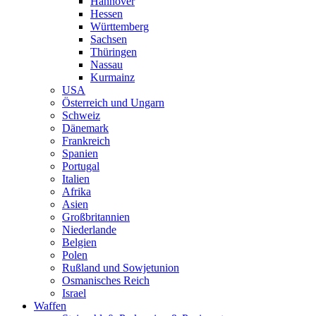
Hannover
Hessen
Württemberg
Sachsen
Thüringen
Nassau
Kurmainz
USA
Österreich und Ungarn
Schweiz
Dänemark
Frankreich
Spanien
Portugal
Italien
Afrika
Asien
Großbritannien
Niederlande
Belgien
Polen
Rußland und Sowjetunion
Osmanisches Reich
Israel
Waffen