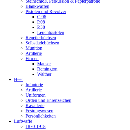
Steinschloß, Perkussion & Papierpatrone
Blankwaffen
Pistolen und Revolver
C 96
P.08
P.38
Leuchtpistolen
Repetierbüchsen
Selbstladebüchsen
Munition
Artillerie
Firmen
Mauser
Remington
Walther
Heer
Infanterie
Artillerie
Uniformen
Orden und Ehrenzeichen
Kavallerie
Festungswesen
Persönlichkeiten
Luftwaffe
1870-1918