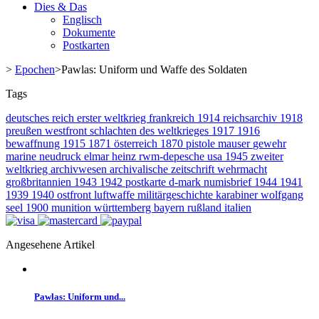
Dies & Das
Englisch
Dokumente
Postkarten
>
Epochen
>
Pawlas: Uniform und Waffe des Soldaten
Tags
deutsches reich
erster weltkrieg
frankreich
1914
reichsarchiv
1918
preußen
westfront
schlachten des weltkrieges
1917
1916
bewaffnung
1915
1871
österreich
1870
pistole
mauser
gewehr
marine
neudruck
elmar heinz
rwm-depesche
usa
1945
zweiter
weltkrieg
archivwesen
archivalische zeitschrift
wehrmacht
großbritannien
1943
1942
postkarte
d-mark
numisbrief
1944
1941
1939
1940
ostfront
luftwaffe
militärgeschichte
karabiner
wolfgang
seel
1900
munition
württemberg
bayern
rußland
italien
Angesehene Artikel
Pawlas: Uniform und...