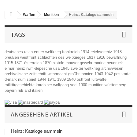
Waffen
Munition
Heinz: Kataloge sammeln
TAGS
deutsches reich
erster weltkrieg
frankreich
1914
reichsarchiv
1918
preußen
westfront
schlachten des weltkrieges
1917
1916
bewaffnung
1915
1871
österreich
1870
pistole
mauser
gewehr
marine
neudruck
elmar heinz
rwm-depesche
usa
1945
zweiter weltkrieg
archivwesen
archivalische zeitschrift
wehrmacht
großbritannien
1943
1942
postkarte
d-mark
numisbrief
1944
1941
1939
1940
ostfront
luftwaffe
militärgeschichte
karabiner
wolfgang seel
1900
munition
württemberg
bayern
rußland
italien
ANGESEHENE ARTIKEL
Heinz: Kataloge sammeln