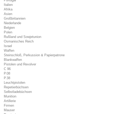
Portugal
Italien
Afrika
Asien
Großbritannien
Niederlande
Belgien
Polen
Rußland und Sowjetunion
Osmanisches Reich
Israel
Waffen
Steinschloß, Perkussion & Papierpatrone
Blankwaffen
Pistolen und Revolver
C 96
P.08
P.38
Leuchtpistolen
Repetierbüchsen
Selbstladebüchsen
Munition
Artillerie
Firmen
Mauser