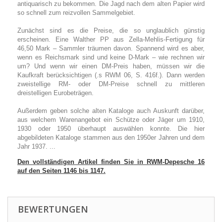
antiquarisch zu bekommen. Die Jagd nach dem alten Papier wird
so schnell zum reizvollen Sammelgebiet.
Zunächst sind es die Preise, die so unglaublich günstig
erscheinen. Eine Walther PP aus Zella-Mehlis-Fertigung für
46,50 Mark – Sammler träumen davon. Spannend wird es aber,
wenn es Reichsmark sind und keine D-Mark – wie rechnen wir
um? Und wenn wir einen DM-Preis haben, müssen wir die
Kaufkraft berücksichtigen (.s RWM 06, S. 416f.). Dann werden
zweistellige RM- oder DM-Preise schnell zu mittleren
dreistelligen Eurobeträgen.
Außerdem geben solche alten Kataloge auch Auskunft darüber,
aus welchem Warenangebot ein Schütze oder Jäger um 1910,
1930 oder 1950 überhaupt auswählen konnte. Die hier
abgebildeten Kataloge stammen aus den 1950er Jahren und dem
Jahr 1937. ...
Den vollständigen Artikel finden Sie in RWM-Depesche 16
auf den Seiten 1146 bis 1147.
BEWERTUNGEN