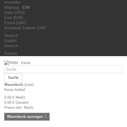
Anmelden
Währung :
EUR
Dollar (USD)
Euro (EUR)
Pound (GBP)
Schweizer Franken (CHF)
Deutsch
English
Deutsch
Kontakt
Suche
Warenkorb
(Leer)
Keine Artikel
0.00 €
MwSt.
0.00 €
Gesamt
Preise inkl. MwSt.
Warenkorb anzeigen