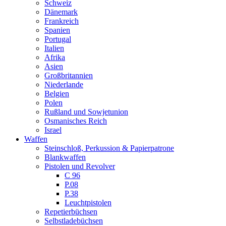
Schweiz
Dänemark
Frankreich
Spanien
Portugal
Italien
Afrika
Asien
Großbritannien
Niederlande
Belgien
Polen
Rußland und Sowjetunion
Osmanisches Reich
Israel
Waffen
Steinschloß, Perkussion & Papierpatrone
Blankwaffen
Pistolen und Revolver
C 96
P.08
P.38
Leuchtpistolen
Repetierbüchsen
Selbstladebüchsen