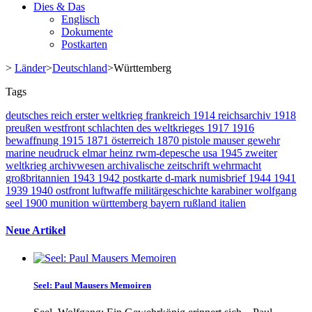
Dies & Das
Englisch
Dokumente
Postkarten
>
Länder
>
Deutschland
>
Württemberg
Tags
deutsches reich
erster weltkrieg
frankreich
1914
reichsarchiv
1918
preußen
westfront
schlachten des weltkrieges
1917
1916
bewaffnung
1915
1871
österreich
1870
pistole
mauser
gewehr
marine
neudruck
elmar heinz
rwm-depesche
usa
1945
zweiter
weltkrieg
archivwesen
archivalische zeitschrift
wehrmacht
großbritannien
1943
1942
postkarte
d-mark
numisbrief
1944
1941
1939
1940
ostfront
luftwaffe
militärgeschichte
karabiner
wolfgang
seel
1900
munition
württemberg
bayern
rußland
italien
Neue Artikel
Seel: Paul Mausers Memoiren