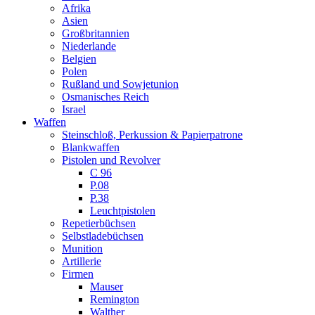
Afrika
Asien
Großbritannien
Niederlande
Belgien
Polen
Rußland und Sowjetunion
Osmanisches Reich
Israel
Waffen
Steinschloß, Perkussion & Papierpatrone
Blankwaffen
Pistolen und Revolver
C 96
P.08
P.38
Leuchtpistolen
Repetierbüchsen
Selbstladebüchsen
Munition
Artillerie
Firmen
Mauser
Remington
Walther