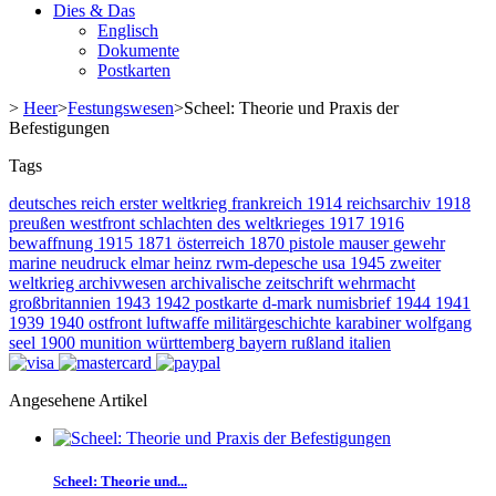
Dies & Das
Englisch
Dokumente
Postkarten
>
Heer
>
Festungswesen
>
Scheel: Theorie und Praxis der
Befestigungen
Tags
deutsches reich
erster weltkrieg
frankreich
1914
reichsarchiv
1918
preußen
westfront
schlachten des weltkrieges
1917
1916
bewaffnung
1915
1871
österreich
1870
pistole
mauser
gewehr
marine
neudruck
elmar heinz
rwm-depesche
usa
1945
zweiter
weltkrieg
archivwesen
archivalische zeitschrift
wehrmacht
großbritannien
1943
1942
postkarte
d-mark
numisbrief
1944
1941
1939
1940
ostfront
luftwaffe
militärgeschichte
karabiner
wolfgang
seel
1900
munition
württemberg
bayern
rußland
italien
Angesehene Artikel
Scheel: Theorie und...