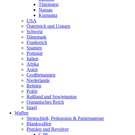
Thüringen
Nassau
Kurmainz
USA
Österreich und Ungarn
Schweiz
Dänemark
Frankreich
Spanien
Portugal
Italien
Afrika
Asien
Großbritannien
Niederlande
Belgien
Polen
Rußland und Sowjetunion
Osmanisches Reich
Israel
Waffen
Steinschloß, Perkussion & Papierpatrone
Blankwaffen
Pistolen und Revolver
C 96