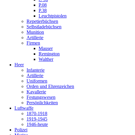
P.08
P.38
Leuchtpistolen
Repetierbüchsen
Selbstladebüchsen
Munition
Artillerie
Firmen
Mauser
Remington
Walther
Heer
Infanterie
Artillerie
Uniformen
Orden und Ehrenzeichen
Kavallerie
Festungswesen
Persönlichkeiten
Luftwaffe
1870-1918
1919-1945
1946-heute
Polizei