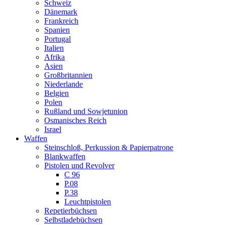
Schweiz
Dänemark
Frankreich
Spanien
Portugal
Italien
Afrika
Asien
Großbritannien
Niederlande
Belgien
Polen
Rußland und Sowjetunion
Osmanisches Reich
Israel
Waffen
Steinschloß, Perkussion & Papierpatrone
Blankwaffen
Pistolen und Revolver
C 96
P.08
P.38
Leuchtpistolen
Repetierbüchsen
Selbstladebüchsen